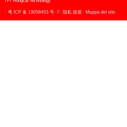
TFT Hongcai Technology
display LCD
粤 ICP 备 19058453 号 -7
隐私 政策
Mappa del sito