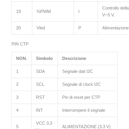
Controllo della
19
%PWM
I
V~5 V.
20
Vled
P
Alimentazione
PIN CTP
NON.
Simbolo
Descrizione
1
SDA
Segnale dati I2C
2
SCL
Segnale di clock I2C
3
RST
Pin di reset per CTP
4
INT
Interrompere il segnale
VCC 3.3
5
ALIMENTAZIONE (3.3 V)