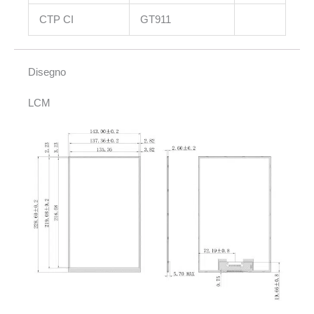
CTP CI
GT911
Disegno
LCM