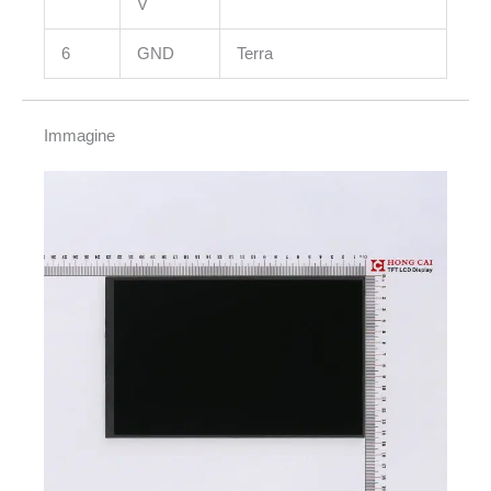
V
6
GND
Terra
Immagine