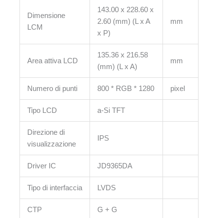
143.00 x 228.60 x
Dimensione
2.60 (mm) (L x A
mm
LCM
x P)
135.36 x 216.58
Area attiva LCD
mm
(mm) (L x A)
Numero di punti
800 * RGB * 1280
pixel
Tipo LCD
a-Si TFT
Direzione di
IPS
visualizzazione
Driver IC
JD9365DA
Tipo di interfaccia
LVDS
CTP
G + G