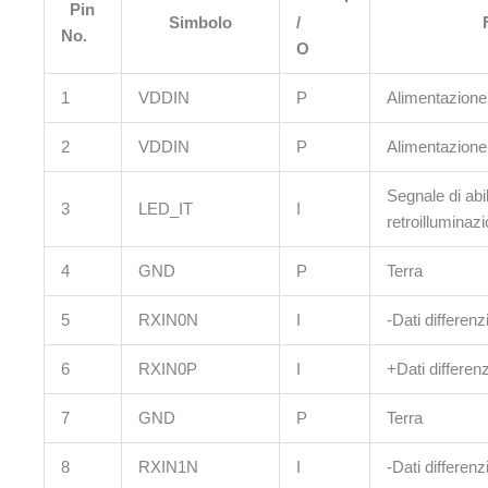
Pin
Simbolo
/
No.
O
1
VDDIN
P
Alimentazion
2
VDDIN
P
Alimentazion
Segnale di abi
3
LED_IT
I
retroilluminaz
4
GND
P
Terra
5
RXIN0N
I
-Dati differen
6
RXIN0P
I
+Dati differen
7
GND
P
Terra
8
RXIN1N
I
-Dati differen