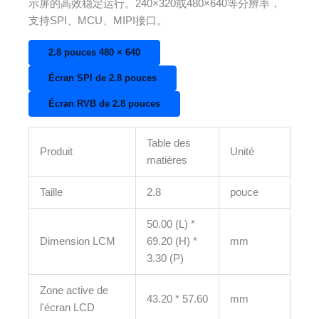
示屏的高效稳定运行。240×320或480×640等分辨率，
支持SPI、MCU、MIPI接口。
2.8 pouces 480 × 640
Écran SPI de 2.8 pouces
Écran RVB de 2.8 pouces
Table des
Produit
Unité
matières
Taille
2.8
pouce
50.00 (L) *
Dimension LCM
69.20 (H) *
mm
3.30 (P)
Zone active de
43.20 * 57.60
mm
l'écran LCD