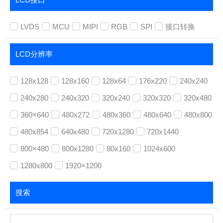
LCD接口
LVDS
MCU
MIPI
RGB
SPI
接口转换
LCD分辨率
128x128
128x160
128x64
176x220
240x240
240x280
240x320
320x240
320x320
320x480
360×640
480x272
480x360
480x640
480x800
480x854
640x480
720x1280
720x1440
800×480
800x1280
80x160
1024x600
1280x800
1920×1200
搜索