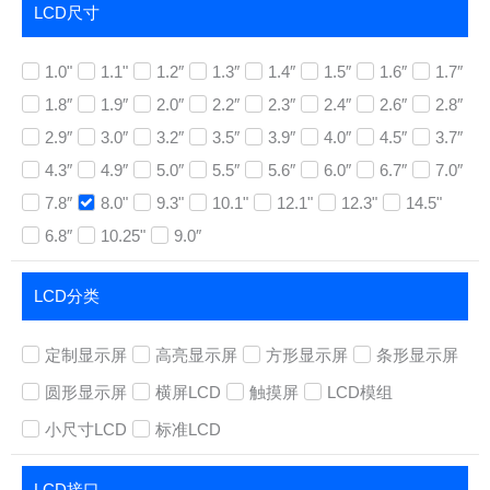
LCD尺寸
1.0"
1.1"
1.2″
1.3″
1.4″
1.5″
1.6″
1.7″
1.8″
1.9″
2.0″
2.2″
2.3″
2.4″
2.6″
2.8″
2.9″
3.0″
3.2″
3.5″
3.9″
4.0″
4.5″
3.7″
4.3″
4.9″
5.0″
5.5″
5.6″
6.0″
6.7″
7.0″
7.8″
8.0"
9.3"
10.1"
12.1"
12.3"
14.5"
6.8″
10.25"
9.0″
LCD分类
定制显示屏
高亮显示屏
方形显示屏
条形显示屏
圆形显示屏
横屏LCD
触摸屏
LCD模组
小尺寸LCD
标准LCD