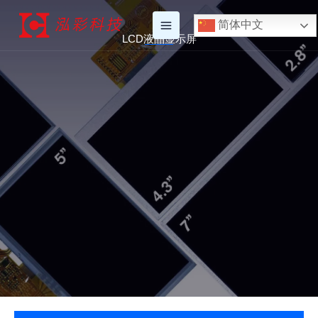
跳
简体中文
至
LCD液晶显示屏
内
容